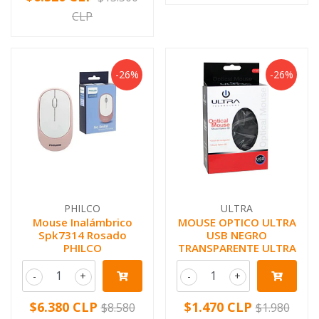
CLP
-26%
-26%
PHILCO
ULTRA
Mouse Inalámbrico
MOUSE OPTICO ULTRA
Spk7314 Rosado
USB NEGRO
PHILCO
TRANSPARENTE ULTRA
-
+
-
+
$6.380 CLP
$1.470 CLP
$8.580
$1.980