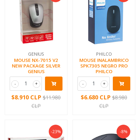
GENIUS
PHILCO
MOUSE NX-7015 V2
MOUSE INALAMBRICO
NEW PACKAGE SILVER
SPK7305 NEGRO PRO
GENIUS
PHILCO
-
+
-
+
$8.910 CLP
$6.680 CLP
$11.980
$8.980
CLP
CLP
-23%
-8%