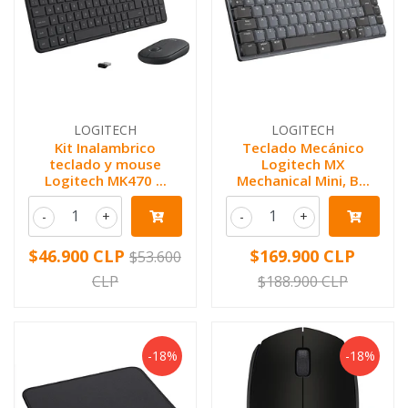
LOGITECH
LOGITECH
Kit Inalambrico
Teclado Mecánico
teclado y mouse
Logitech MX
Logitech MK470 ...
Mechanical Mini, B...
-
+
-
+
$46.900 CLP
$169.900 CLP
$53.600
CLP
$188.900 CLP
-18%
-18%