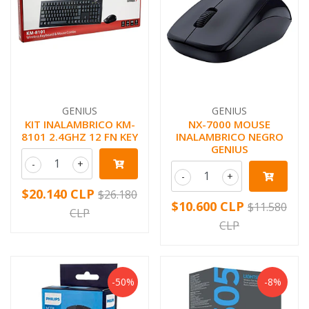
GENIUS
GENIUS
KIT INALAMBRICO KM-
NX-7000 MOUSE
8101 2.4GHZ 12 FN KEY
INALAMBRICO NEGRO
GENIUS
-
+
-
+
$20.140 CLP
$26.180
$10.600 CLP
$11.580
CLP
CLP
-50%
-8%