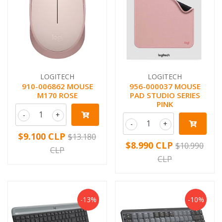
LOGITECH
LOGITECH
910-006862 MOUSE
956-000037 MOUSE
M170 ROSE
PAD STUDIO SERIES
PINK
-
+
-
+
$9.100 CLP
$13.180
$8.990 CLP
$10.990
CLP
CLP
-13%
-10%