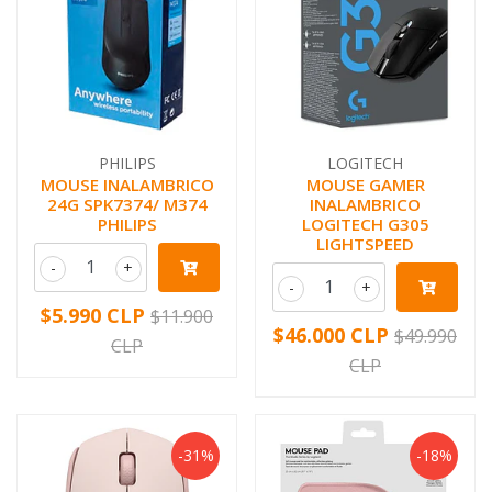
PHILIPS
LOGITECH
MOUSE INALAMBRICO
MOUSE GAMER
24G SPK7374/ M374
INALAMBRICO
PHILIPS
LOGITECH G305
LIGHTSPEED
-
+
-
+
$5.990 CLP
$11.900
$46.000 CLP
$49.990
CLP
CLP
-31%
-18%