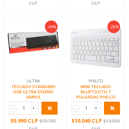
CLP
CLP
-44%
-26%
ULTRA
PHILCO
TECLADO STANDARD
MINI TECLADO
USB ULTRA DISEÑO
BLUETOOTH 7
SIMPLE
PULGADAS PHILCO
-
+
-
+
$5.990 CLP
$10.040 CLP
$10.700
$13.500
CLP
CLP