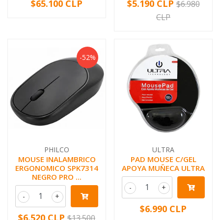
$65.100 CLP
$5.190 CLP
$6.980
CLP
-52%
PHILCO
ULTRA
MOUSE INALAMBRICO
PAD MOUSE C/GEL
ERGONOMICO SPK7314
APOYA MUÑECA ULTRA
NEGRO PRO ...
-
+
-
+
$6.990 CLP
$6.520 CLP
$13.500