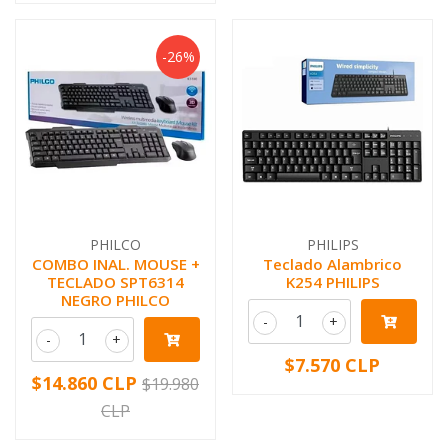
-26%
PHILCO
PHILIPS
COMBO INAL. MOUSE +
Teclado Alambrico
TECLADO SPT6314
K254 PHILIPS
NEGRO PHILCO
-
+
-
+
$7.570 CLP
$14.860 CLP
$19.980
CLP