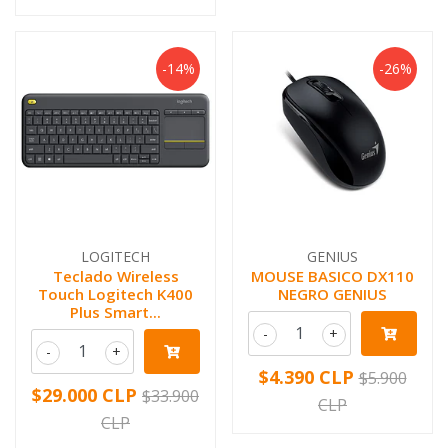
-14%
-26%
LOGITECH
GENIUS
Teclado Wireless
MOUSE BASICO DX110
Touch Logitech K400
NEGRO GENIUS
Plus Smart...
-
+
-
+
$4.390 CLP
$5.900
$29.000 CLP
$33.900
CLP
CLP