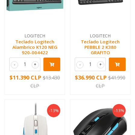
LOGITECH
LOGITECH
Teclado Logitech
Teclado Logitech
Alambrico K120 NEG
PEBBLE 2 K380
920-004422
GRAFITO
-
+
-
+
$11.390 CLP
$36.990 CLP
$13.430
$41.990
CLP
CLP
-13%
-13%