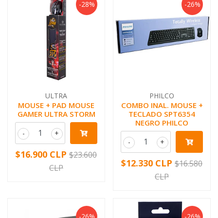
-28%
-26%
ULTRA
PHILCO
MOUSE + PAD MOUSE
COMBO INAL. MOUSE +
GAMER ULTRA STORM
TECLADO SPT6354
NEGRO PHILCO
-
+
-
+
$16.900 CLP
$23.600
$12.330 CLP
$16.580
CLP
CLP
-26%
-26%