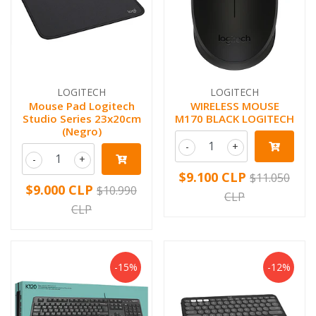
LOGITECH
LOGITECH
Mouse Pad Logitech
WIRELESS MOUSE
Studio Series 23x20cm
M170 BLACK LOGITECH
(Negro)
-
+
-
+
$9.100 CLP
$11.050
$9.000 CLP
$10.990
CLP
CLP
-15%
-12%