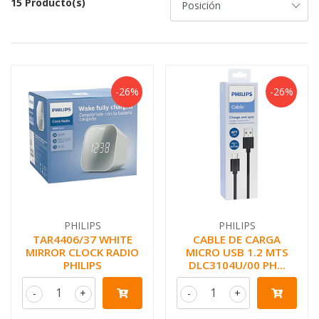
15 Producto(s)
-26%
-26%
PHILIPS
PHILIPS
TAR4406/37 WHITE
CABLE DE CARGA
MIRROR CLOCK RADIO
MICRO USB 1.2 MTS
PHILIPS
DLC3104U/00 PH...
-
+
-
+