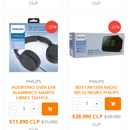
CLP
CLP
-26%
-26%
PHILIPS
PHILIPS
AUDIFONO OVER EAR
BDSTAR3306 RADIO
ALAMBRICO MANOS
RELOJ NEGRO PHILIPS
LIBRES TAH410...
-
+
-
+
$28.990 CLP
$38.980
$11.890 CLP
$15.980
CLP
CLP