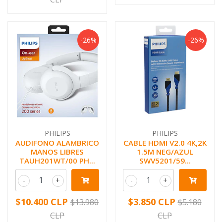
-26%
-26%
PHILIPS
PHILIPS
AUDIFONO ALAMBRICO
CABLE HDMI V2.0 4K,2K
MANOS LIBRES
1.5M NEG/AZUL
TAUH201WT/00 PH...
SWV5201/59...
-
+
-
+
$10.400 CLP
$3.850 CLP
$13.980
$5.180
CLP
CLP