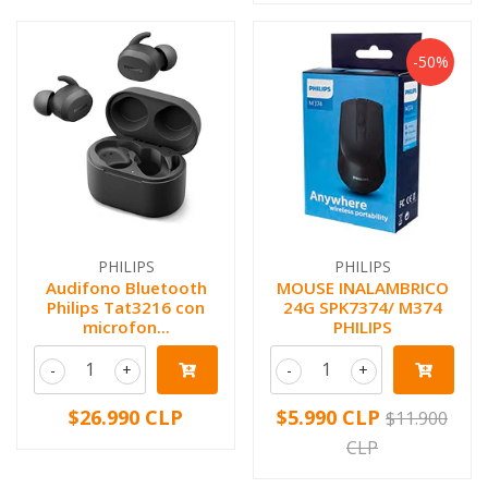
-50%
PHILIPS
PHILIPS
Audifono Bluetooth
MOUSE INALAMBRICO
Philips Tat3216 con
24G SPK7374/ M374
microfon...
PHILIPS
-
+
-
+
$26.990 CLP
$5.990 CLP
$11.900
CLP