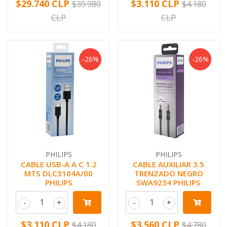
$29.740 CLP
$3.110 CLP
$39.980
$4.180
CLP
CLP
-26%
-26%
PHILIPS
PHILIPS
CABLE USB-A A C 1.2
CABLE AUXILIAR 3.5
MTS DLC3104A/00
TRENZADO NEGRO
PHILIPS
SWA9234 PHILIPS
-
+
-
+
$3.110 CLP
$3.560 CLP
$4.180
$4.780