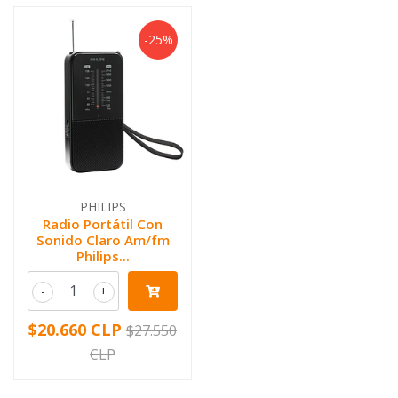
-25%
PHILIPS
Radio Portátil Con
Sonido Claro Am/fm
Philips...
-
+
$20.660 CLP
$27.550
CLP