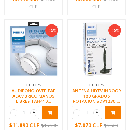
CLP
CLP
-26%
-26%
PHILIPS
PHILIPS
AUDIFONO OVER EAR
ANTENA HDTV INDOOR
ALAMBRICO MANOS
180 GRADOS
LIBRES TAH410...
ROTACION SDV1230 ...
-
+
-
+
$11.890 CLP
$7.070 CLP
$15.980
$9.500