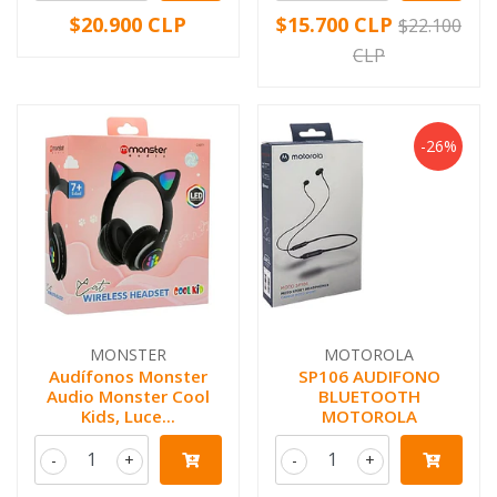
$20.900 CLP
$15.700 CLP
$22.100
CLP
-26%
MONSTER
MOTOROLA
Audífonos Monster
SP106 AUDIFONO
Audio Monster Cool
BLUETOOTH
Kids, Luce...
MOTOROLA
-
+
-
+