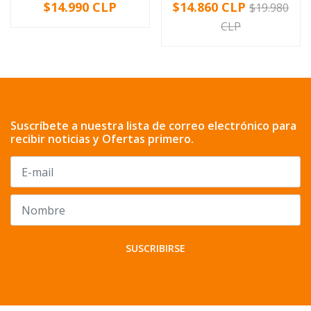
$14.990 CLP
$14.860 CLP
$19.980
CLP
Suscríbete a nuestra lista de correo electrónico para
recibir noticias y Ofertas primero.
SUSCRIBIRSE