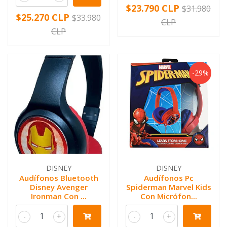
$23.790 CLP
$31.980
$25.270 CLP
$33.980
CLP
CLP
-29%
DISNEY
DISNEY
Audífonos Bluetooth
Audífonos Pc
Disney Avenger
Spiderman Marvel Kids
Ironman Con ...
Con Micrófon...
-
+
-
+