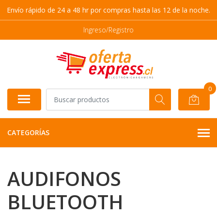
Envío rápido de 24 a 48 hr por compras hasta las 12 de la noche.
Ingreso/Registro
0
CATEGORÍAS
AUDIFONOS
BLUETOOTH