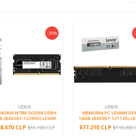
-30%
LEXUS
LEXUS
MORIA NTBK SODIM DDR4
MEMORIA PC UDIMM DD
B (843367-122950) LEXAR
16GB (843367-121120) L
38.570 CLP
$77.210 CLP
$55.100 CLP
$110.300 
+
-
+