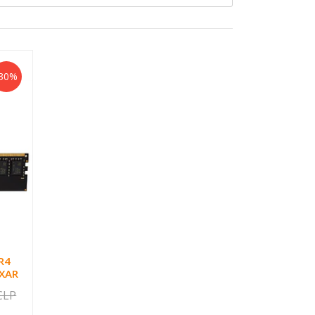
-30%
R4
EXAR
CLP