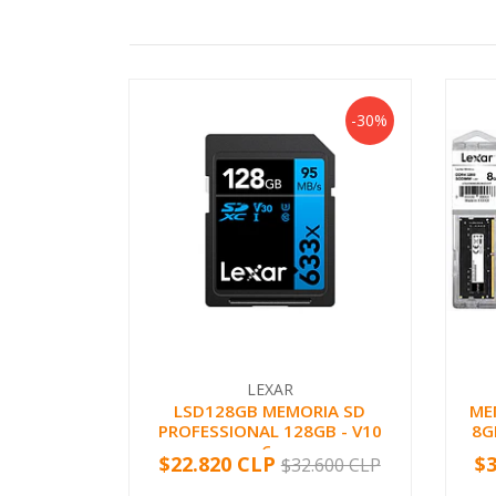
-30%
LEXAR
LSD128GB MEMORIA SD
ME
PROFESSIONAL 128GB - V10
8G
-6...
$22.820 CLP
$
$32.600 CLP
-
+
-