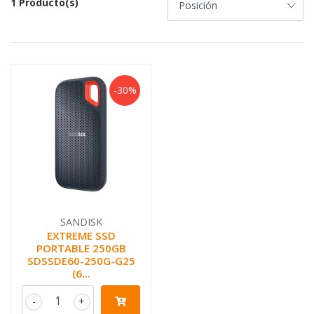
1 Producto(s)
-30%
SANDISK
EXTREME SSD
PORTABLE 250GB
SDSSDE60-250G-G25
(6...
-
+