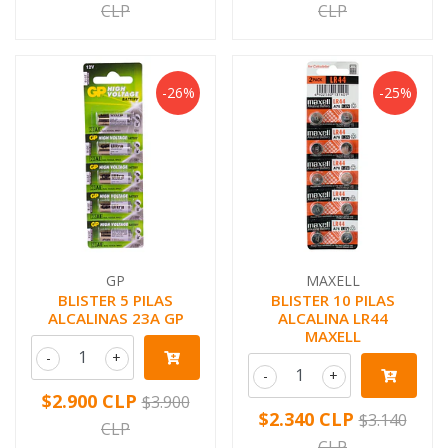
CLP
CLP
-26%
-25%
GP
MAXELL
BLISTER 5 PILAS
BLISTER 10 PILAS
ALCALINAS 23A GP
ALCALINA LR44
MAXELL
-
+
-
+
$2.900 CLP
$3.900
$2.340 CLP
$3.140
CLP
CLP