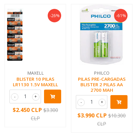
-26%
-61%
MAXELL
PHILCO
BLISTER 10 PILAS
PILAS PRE-CARGADAS
LR1130 1.5V MAXELL
BLISTER 2 PILAS AA
2700 MAH
-
+
-
+
$2.450 CLP
$3.300
$3.990 CLP
$10.300
CLP
CLP