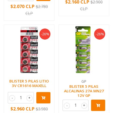
$2.160 CLP
$2.900
$2.070 CLP
$2.780
CLP
CLP
-26%
-26%
BLISTER 5 PILAS LITIO
GP
3V CR1616 MAXELL
BLISTER 5 PILAS
ALCALINAS 27A MN27
12V GP
-
+
-
+
$2.960 CLP
$3.980