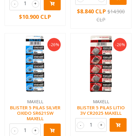
-
+
$8.840 CLP
$14.900
$10.900 CLP
CLP
-26%
-26%
MAXELL
MAXELL
BLISTER 5 PILAS SILVER
BLISTER 5 PILAS LITIO
OXIDO SR621SW
3V CR2025 MAXELL
MAXELL
-
+
-
+