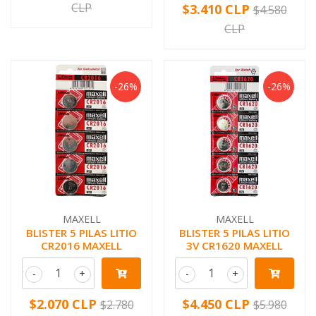
CLP
$3.410 CLP
$4.580
CLP
-26%
-26%
MAXELL
MAXELL
BLISTER 5 PILAS LITIO
BLISTER 5 PILAS LITIO
CR2016 MAXELL
3V CR1620 MAXELL
-
+
-
+
$2.070 CLP
$4.450 CLP
$2.780
$5.980