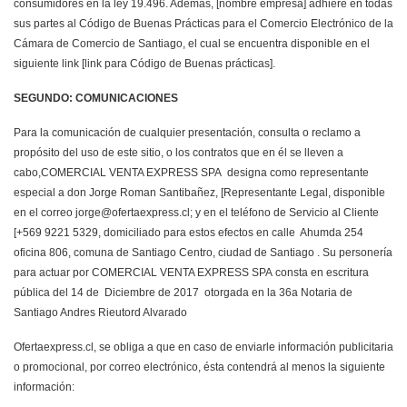
consumidores en la ley 19.496. Además, [nombre empresa] adhiere en todas
sus partes al Código de Buenas Prácticas para el Comercio Electrónico de la
Cámara de Comercio de Santiago, el cual se encuentra disponible en el
siguiente link [link para Código de Buenas prácticas].
SEGUNDO: COMUNICACIONES
Para la comunicación de cualquier presentación, consulta o reclamo a
propósito del uso de este sitio, o los contratos que en él se lleven a
cabo,COMERCIAL VENTA EXPRESS SPA designa como representante
especial a don Jorge Roman Santibañez, [Representante Legal, disponible
en el correo jorge@ofertaexpress.cl; y en el teléfono de Servicio al Cliente
[+569 9221 5329, domiciliado para estos efectos en calle Ahumda 254
oficina 806, comuna de Santiago Centro, ciudad de Santiago . Su personería
para actuar por COMERCIAL VENTA EXPRESS SPA consta en escritura
pública del 14 de Diciembre de 2017 otorgada en la 36a Notaria de
Santiago Andres Rieutord Alvarado
Ofertaexpress.cl, se obliga a que en caso de enviarle información publicitaria
o promocional, por correo electrónico, ésta contendrá al menos la siguiente
información: