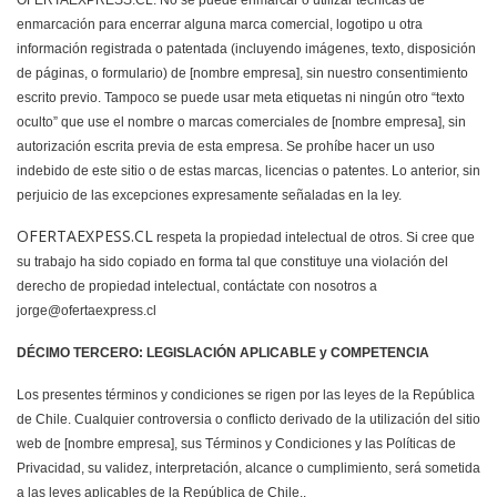
OFERTAEXPRESS.CL. No se puede enmarcar o utilizar técnicas de
enmarcación para encerrar alguna marca comercial, logotipo u otra
información registrada o patentada (incluyendo imágenes, texto, disposición
de páginas, o formulario) de [nombre empresa], sin nuestro consentimiento
escrito previo. Tampoco se puede usar meta etiquetas ni ningún otro “texto
oculto” que use el nombre o marcas comerciales de [nombre empresa], sin
autorización escrita previa de esta empresa. Se prohíbe hacer un uso
indebido de este sitio o de estas marcas, licencias o patentes. Lo anterior, sin
perjuicio de las excepciones expresamente señaladas en la ley.
OFERTAEXPESS.CL
respeta la propiedad intelectual de otros. Si cree que
su trabajo ha sido copiado en forma tal que constituye una violación del
derecho de propiedad intelectual, contáctate con nosotros a
jorge@ofertaexpress.cl
DÉCIMO TERCERO: LEGISLACIÓN APLICABLE y COMPETENCIA
Los presentes términos y condiciones se rigen por las leyes de la República
de Chile. Cualquier controversia o conflicto derivado de la utilización del sitio
web de [nombre empresa], sus Términos y Condiciones y las Políticas de
Privacidad, su validez, interpretación, alcance o cumplimiento, será sometida
a las leyes aplicables de la República de Chile..