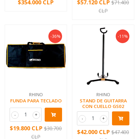
$354.000 CLP
$57.120 CLP
$71.400
CLP
-36%
-11%
RHINO
RHINO
FUNDA PARA TECLADO
STAND DE GUITARRA
CON CUELLO GS02
-
+
-
+
$19.800 CLP
$30.700
$42.000 CLP
$47.400
CLP