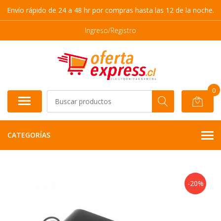
Envío rápido de 24 a 48 hr por compras hasta las 12 de la noche.
Ingreso/Registro
0
CATEGORÍAS
-20%