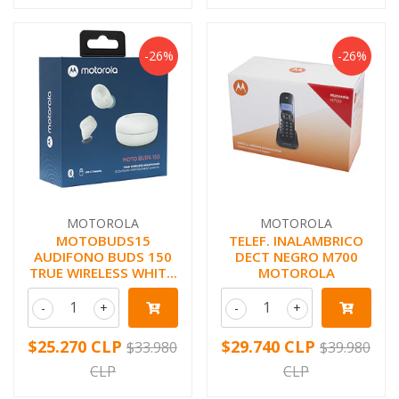
-26%
-26%
MOTOROLA
MOTOROLA
MOTOBUDS15
TELEF. INALAMBRICO
AUDIFONO BUDS 150
DECT NEGRO M700
TRUE WIRELESS WHIT...
MOTOROLA
-
+
-
+
$25.270 CLP
$29.740 CLP
$33.980
$39.980
CLP
CLP