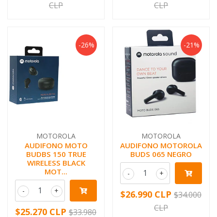
CLP
CLP
-26%
-21%
MOTOROLA
MOTOROLA
AUDIFONO MOTO
AUDIFONO MOTOROLA
BUDBS 150 TRUE
BUDS 065 NEGRO
WIRELESS BLACK
MOT...
-
+
-
+
$26.990 CLP
$34.000
CLP
$25.270 CLP
$33.980