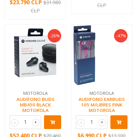
$23.790 CLP
$31.980
CLP
CLP
-26%
-47%
MOTOROLA
MOTOROLA
AUDÍFONO BUDS
AUDIFONO EARBUDS
MB450 BLACK
105 M/LIBRES PINK
MOTOROLA
MOTOROLA
-
+
-
+
$52.400 CLP
$6.990 CLP
$70.460
$13.100