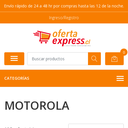
Envío rápido de 24 a 48 hr por compras hasta las 12 de la noche.
Ingreso/Registro
0
CATEGORÍAS
MOTOROLA