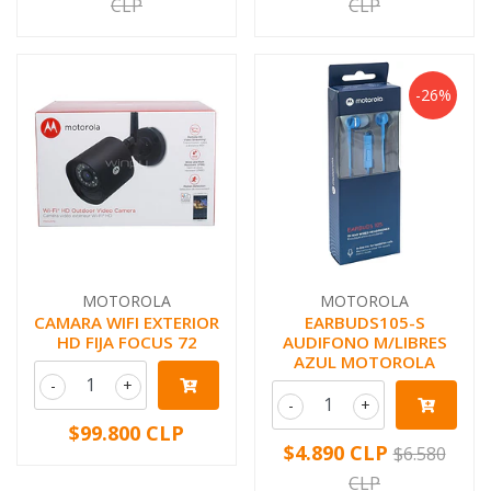
CLP
CLP
-26%
MOTOROLA
MOTOROLA
CAMARA WIFI EXTERIOR
EARBUDS105-S
HD FIJA FOCUS 72
AUDIFONO M/LIBRES
AZUL MOTOROLA
-
+
-
+
$99.800 CLP
$4.890 CLP
$6.580
CLP