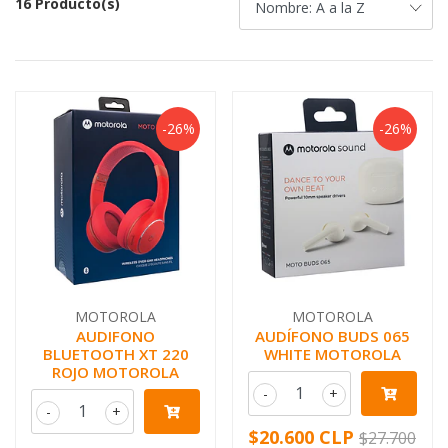
16 Producto(s)
-26%
-26%
MOTOROLA
MOTOROLA
AUDIFONO
AUDÍFONO BUDS 065
BLUETOOTH XT 220
WHITE MOTOROLA
ROJO MOTOROLA
-
+
-
+
$20.600 CLP
$27.700