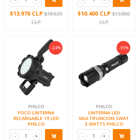
$13.970 CLP
$10.400 CLP
$18.620
$13.860
CLP
CLP
-24%
-35%
PHILCO
PHILCO
FOCO LINTERNA
LINTERNA LED
RECARGABLE 19 LED
MULTIFUNCION SWAT
PHILCO
3 WATTS PHILCO
-
+
-
+