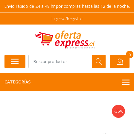
Envío rápido de 24 a 48 hr por compras hasta las 12 de la noche.
Ingreso/Registro
0
CATEGORÍAS
-35%