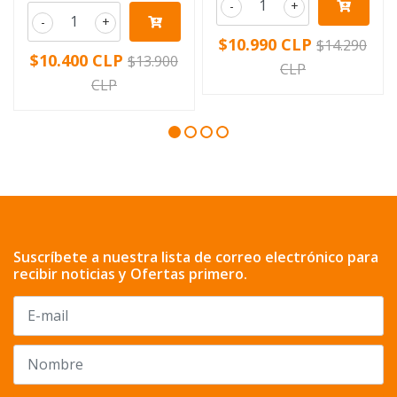
-
+
-
+
$10.990 CLP
$14.290
$10.400 CLP
$13.900
CLP
CLP
Suscríbete a nuestra lista de correo electrónico para
recibir noticias y Ofertas primero.