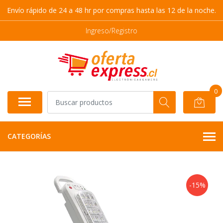
Envío rápido de 24 a 48 hr por compras hasta las 12 de la noche.
Ingreso/Registro
0
CATEGORÍAS
-15%