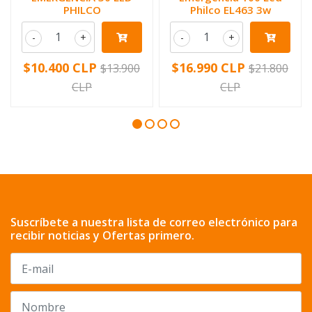
PHILCO
Philco EL463 3w
-
+
-
+
$10.400 CLP
$16.990 CLP
$13.900
$21.800
CLP
CLP
Suscríbete a nuestra lista de correo electrónico para
recibir noticias y Ofertas primero.