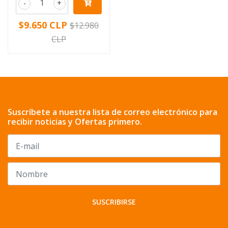
-
+
$9.650 CLP
$12.980
CLP
Suscríbete a nuestra lista de correo electrónico para
recibir noticias y Ofertas primero.
SUSCRIBIRSE