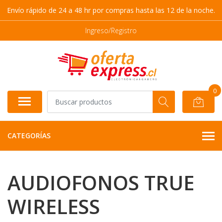
Envío rápido de 24 a 48 hr por compras hasta las 12 de la noche.
Ingreso/Registro
0
CATEGORÍAS
AUDIOFONOS TRUE
WIRELESS