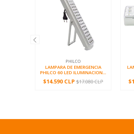
PHILCO
LAMPARA DE EMERGENCIA
LA
PHILCO 60 LED ILUMINACION...
$14.590 CLP
$
$17.080 CLP
-
+
-