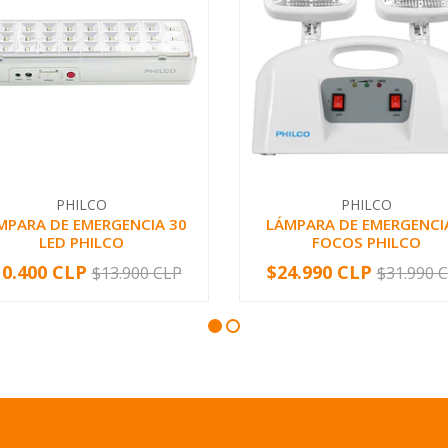
PHILCO
PHILCO
MPARA DE EMERGENCIA 30
LÁMPARA DE EMERGENCI
LED PHILCO
FOCOS PHILCO
10.400 CLP
$24.990 CLP
$13.900 CLP
$31.990 
+
-
+