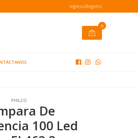
Ingreso/Registro
0
NTÁCTANOS
PHILCO
mpara De
ncia 100 Led