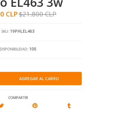
co EL463 3w
90 CLP
$21.800 CLP
19PHLEL463
SKU:
100
DISPONIBILIDAD:
COMPARTIR