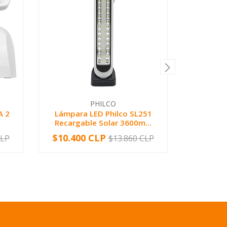
PHILCO
A 2
Lámpara LED Philco SL251
LAMPA
Recargable Solar 3600m...
AT60 2
$10.400 CLP
$13.97
CLP
$13.860 CLP
-
+
-