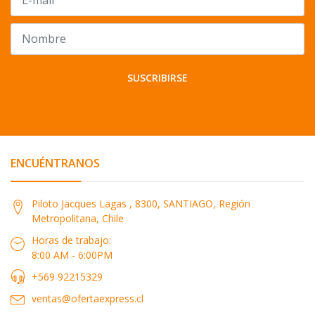
SUSCRIBIRSE
ENCUÉNTRANOS
Piloto Jacques Lagas , 8300, SANTIAGO, Región
Metropolitana, Chile
Horas de trabajo:
8:00 AM - 6:00PM
+569 92215329
ventas@ofertaexpress.cl