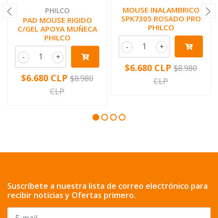
MOUSE INALAMBRICO
PHILCO
SPK7305 ROSADO PRO
PAD MOUSE RIGIDO
PHILCO
C/GEL APOYA MUÑECA
PHILCO
-
+
-
+
$6.680 CLP
$8.980
$6.680 CLP
$8.980
CLP
CLP
Suscríbete a nuestra lista de correo electrónico para
recibir noticias y Ofertas primero.