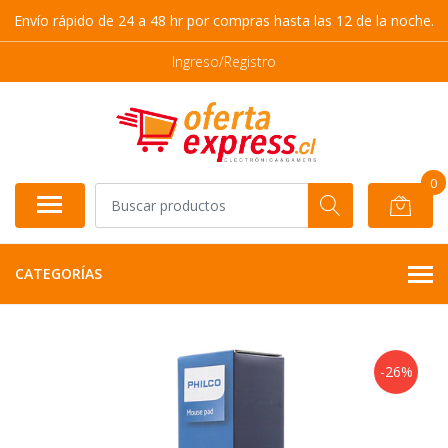
Envío rápido de 24 a 48 hr por compras hasta las 12 de la noche.
Ingreso/Registro
0
CATEGORÍAS
-26%