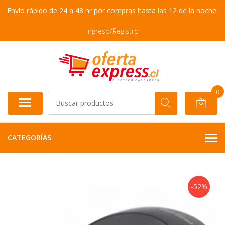
Envío rápido de 24 a 48 hr por compras hasta las 12 de la noche.
Ingreso/Registro
0
CATEGORÍAS
-52%