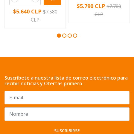
$5.790 CLP
$7.780
$5.640 CLP
$7.580
CLP
CLP
Suscríbete a nuestra lista de correo electrónico para
recibir noticias y Ofertas primero.
SUSCRIBIRSE