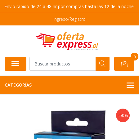
Envío rápido de 24 a 48 hr por compras hasta las 12 de la noche.
Ingreso/Registro
0
CATEGORÍAS
-50%