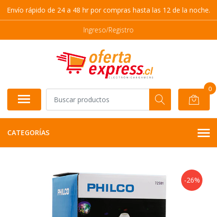
Envío rápido de 24 a 48 hr por compras hasta las 12 de la noche.
Ingreso/Registro
0
CATEGORÍAS
-26%