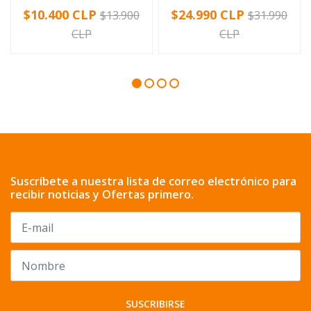
$10.400 CLP
$24.990 CLP
$13.900
$31.990
CLP
CLP
Suscríbete a nuestra lista de correo electrónico para
recibir noticias y Ofertas primero.
SUSCRIBIRSE