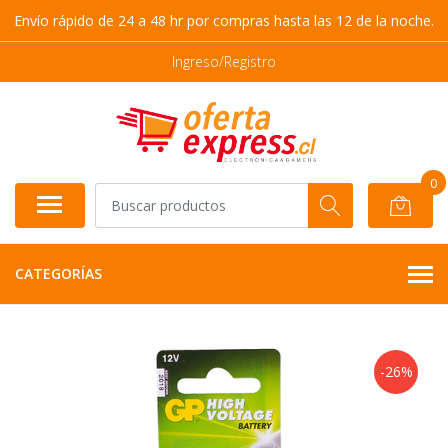
Envío rápido de 24 a 48 hr por compras hasta las 12 de la noche.
Ingreso/Registro
0
CATEGORÍAS
-26%