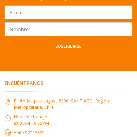
SUSCRIBIRSE
ENCUÉNTRANOS
Piloto Jacques Lagas , 8300, SANTIAGO, Región
Metropolitana, Chile
Horas de trabajo:
8:00 AM - 6:00PM
+569 92215329