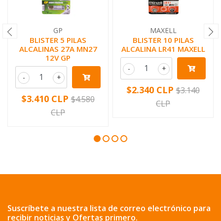
GP
MAXELL
BLISTER 5 PILAS
BLISTER 10 PILAS
ALCALINAS 27A MN27
ALCALINA LR41 MAXELL
12V GP
-
+
-
+
$2.340 CLP
$3.140
$3.410 CLP
$4.580
CLP
CLP
Suscríbete a nuestra lista de correo electrónico para
recibir noticias y Ofertas primero.