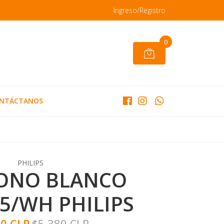
Ingreso/Registro
0
NTÁCTANOS
PHILIPS
ONO BLANCO
5/WH PHILIPS
00 CLP
$5.380 CLP