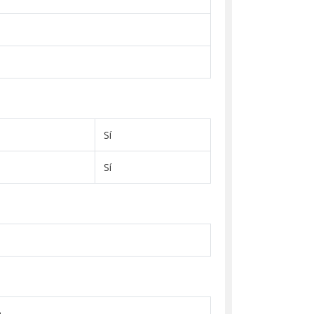
Sí
Sí
o