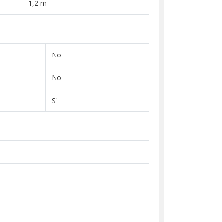
1,2 m
No
No
Sí