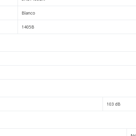
Blanco
1405B
103 dB
N