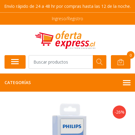
Envío rápido de 24 a 48 hr por compras hasta las 12 de la noche.
Ingreso/Registro
0
CATEGORÍAS
-26%