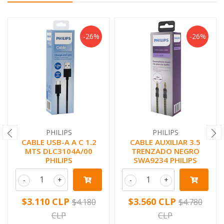
-26%
-26%
PHILIPS
PHILIPS
CABLE USB-A A C 1.2
CABLE AUXILIAR 3.5
MTS DLC3104A/00
TRENZADO NEGRO
PHILIPS
SWA9234 PHILIPS
-
+
-
+
$3.110 CLP
$3.560 CLP
$4.180
$4.780
CLP
CLP