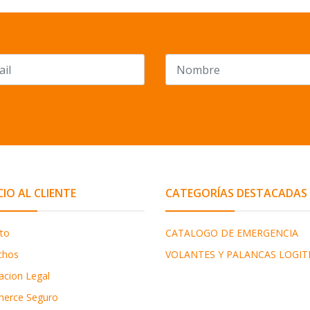
CIO AL CLIENTE
CATEGORÍAS DESTACADAS
to
CATALOGO DE EMERGENCIA
chos
VOLANTES Y PALANCAS LOGIT
acion Legal
erce Seguro