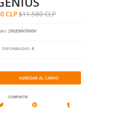
GENIUS
00 CLP
$11.580 CLP
29GENN7000V
SKU:
4
DISPONIBILIDAD:
COMPARTIR