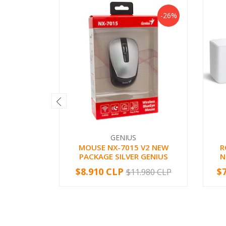
-26%
GENIUS
MOUSE NX-7015 V2 NEW
R
PACKAGE SILVER GENIUS
N
$8.910 CLP
$
$11.980 CLP
-
+
-