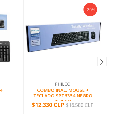
-26%
PHILCO
4
COMBO INAL. MOUSE +
MOUSE 
TECLADO SPT6354 NEGRO
M10 H
PHILCO
$12.330 CLP
$4.45
$16.580 CLP
-
+
-