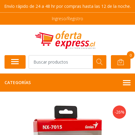
Envío rápido de 24 a 48 hr por compras hasta las 12 de la noche.
Ingreso/Registro
0
CATEGORÍAS
-26%