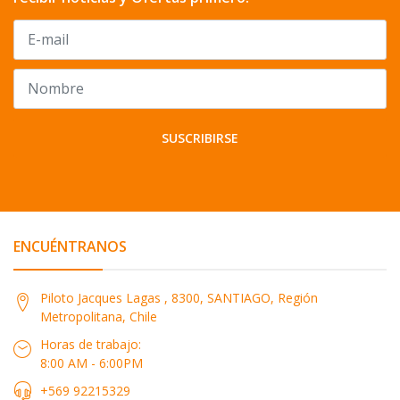
SUSCRIBIRSE
ENCUÉNTRANOS
Piloto Jacques Lagas , 8300, SANTIAGO, Región
Metropolitana, Chile
Horas de trabajo:
8:00 AM - 6:00PM
+569 92215329