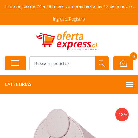
Envío rápido de 24 a 48 hr por compras hasta las 12 de la noche.
Ingreso/Registro
0
CATEGORÍAS
-18%