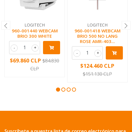
LOGITECH
LOGITECH
960-001440 WEBCAM
960-001418 WEBCAM
BRIO 300 WHITE
BRIO 500 NO LANG
ROSE AMR-403...
-
+
-
+
$69.860 CLP
$84.830
$124.460 CLP
CLP
$151.130 CLP
Suscríbete a nuestra lista de correo electrónico para