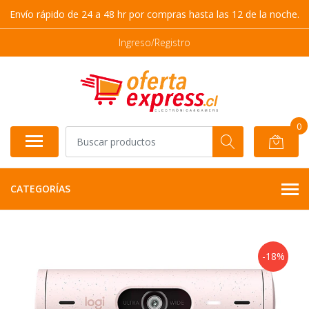
Envío rápido de 24 a 48 hr por compras hasta las 12 de la noche.
Ingreso/Registro
0
CATEGORÍAS
-18%