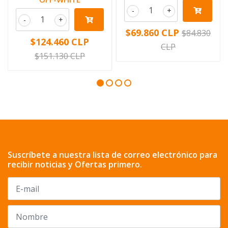
-
+
-
+
$69.860 CLP
$84.830
$124.460 CLP
CLP
$151.130 CLP
Suscríbete a nuestra lista de correo electrónico para
recibir noticias y Ofertas primero.