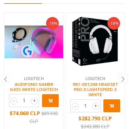
-18%
-18%
LOGITECH
LOGITECH
AUDIFONO GAMER
981-001268 HEADSET
G435 WHITE LOGITECH
PRO X LIGHTSPEED 2
WHITE
-
+
-
+
$74.060 CLP
$89.930
$282.790 CLP
CLP
$343.380 CLP