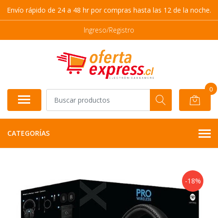
Envío rápido de 24 a 48 hr por compras hasta las 12 de la noche.
Ingreso/Registro
0
CATEGORÍAS
-18%