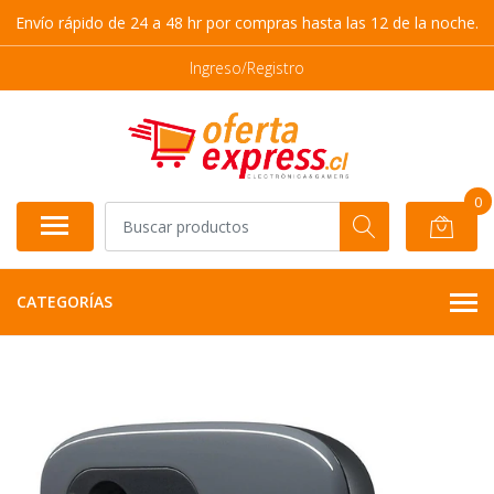
Envío rápido de 24 a 48 hr por compras hasta las 12 de la noche.
Ingreso/Registro
0
CATEGORÍAS