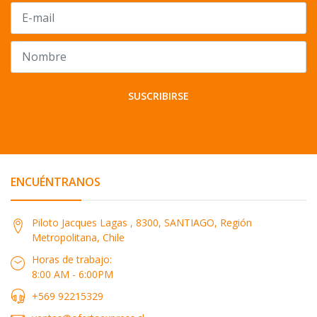
SUSCRIBIRSE
ENCUÉNTRANOS
Piloto Jacques Lagas , 8300, SANTIAGO, Región
Metropolitana, Chile
Horas de trabajo:
8:00 AM - 6:00PM
+569 92215329