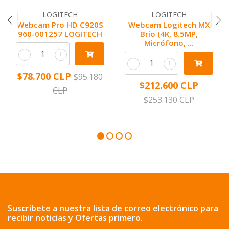
LOGITECH
LOGITECH
Webcam Pro HD C920S
Webcam Logitech MX
960-001257 LOGITECH
Brio (4K, 8.5MP,
Micrófono, ...
-
+
-
+
$78.700 CLP
$95.180
$212.600 CLP
CLP
$253.130 CLP
Suscríbete a nuestra lista de correo electrónico para
recibir noticias y Ofertas primero.