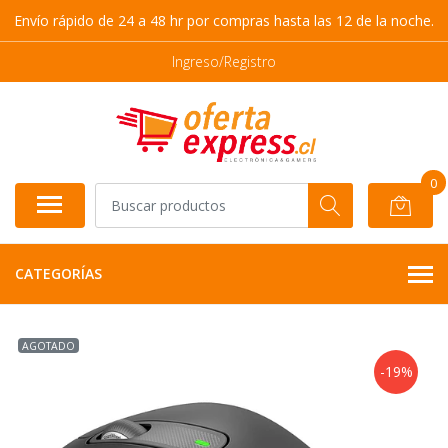
Envío rápido de 24 a 48 hr por compras hasta las 12 de la noche.
Ingreso/Registro
0
CATEGORÍAS
AGOTADO
-19%