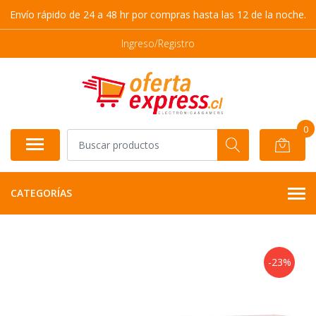
Envío rápido de 24 a 48 hr por compras hasta las 12 de la noche.
Ingreso/Registro
0
CATEGORÍAS
-23%