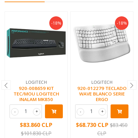
-18%
-18%
LOGITECH
LOGITECH
920-008659 KIT
920-012279 TECLADO
TEC/MOU LOGITECH
WAVE BLANCO SERIE
INALAM MK850
ERGO
-
+
-
+
$83.860 CLP
$68.730 CLP
$83.450
$101.830 CLP
CLP