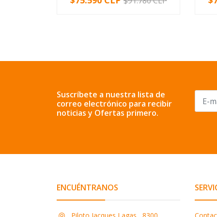
$75.590 CLP
$
$91.780 CLP
-
+
-
Suscríbete a nuestra lista de
correo electrónico para recibir
noticias y Ofertas primero.
ENCUÉNTRANOS
SERVI
Piloto Jacques Lagas , 8300,
Contac