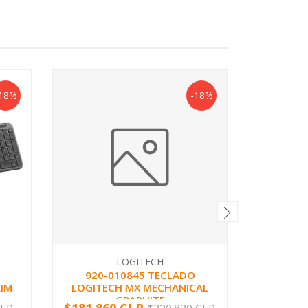
18%
-18%
LOGITECH
920-010845 TECLADO
920-01
LIM
LOGITECH MX MECHANICAL
GRAPHITE