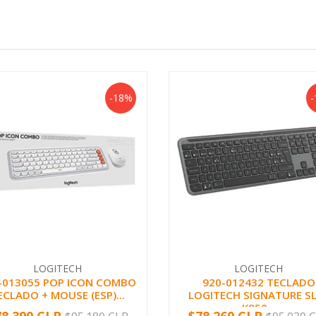
-18%
-
LOGITECH
LOGITECH
-013055 POP ICON COMBO
920-012432 TECLADO
ECLADO + MOUSE (ESP)...
LOGITECH SIGNATURE S
K950...