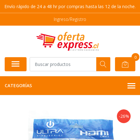
Envío rápido de 24 a 48 hr por compras hasta las 12 de la noche.
Ingreso/Registro
0
CATEGORÍAS
-26%