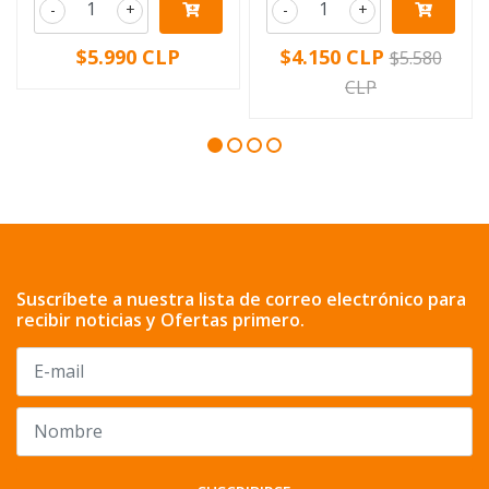
-
+
-
+
$5.990 CLP
$4.150 CLP
$5.580
CLP
Suscríbete a nuestra lista de correo electrónico para
recibir noticias y Ofertas primero.