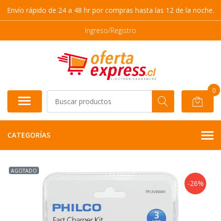
Envío rápido de 24 a 48 hr por compras hasta las 12 de la noche.
Ingreso/Registro
0
CATEGORÍAS
AGOTADO
-26%