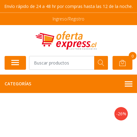
Envío rápido de 24 a 48 hr por compras hasta las 12 de la noche.
Ingreso/Registro
0
CATEGORÍAS
-26%