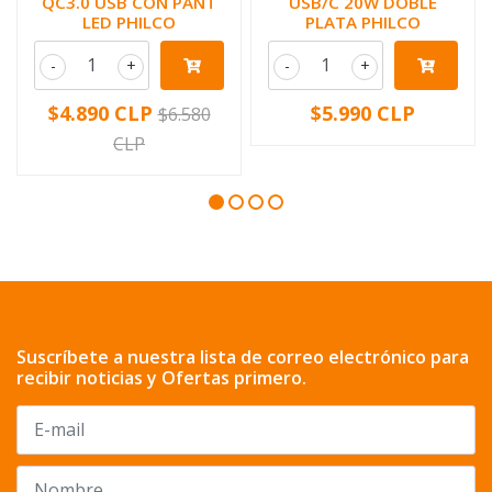
QC3.0 USB CON PANT
USB/C 20W DOBLE
LED PHILCO
PLATA PHILCO
-
+
-
+
$4.890 CLP
$5.990 CLP
$6.580
CLP
Suscríbete a nuestra lista de correo electrónico para
recibir noticias y Ofertas primero.