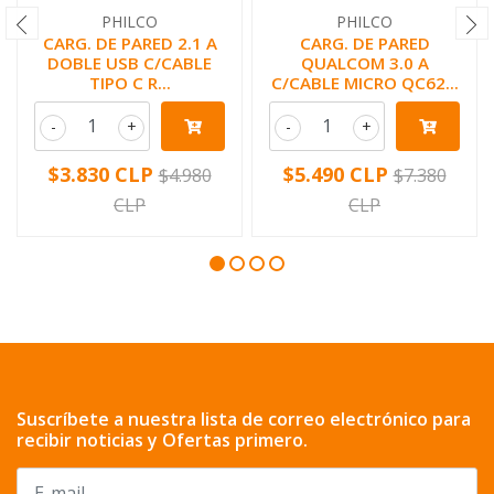
PHILCO
PHILCO
CARG. DE PARED 2.1 A
CARG. DE PARED
DOBLE USB C/CABLE
QUALCOM 3.0 A
TIPO C R...
C/CABLE MICRO QC62...
-
+
-
+
$3.830 CLP
$5.490 CLP
$4.980
$7.380
CLP
CLP
Suscríbete a nuestra lista de correo electrónico para
recibir noticias y Ofertas primero.