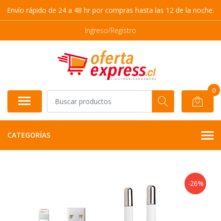
Envío rápido de 24 a 48 hr por compras hasta las 12 de la noche.
Ingreso/Registro
0
CATEGORÍAS
-26%