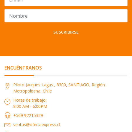
SUSCRIBIRSE
ENCUÉNTRANOS
Piloto Jacques Lagas , 8300, SANTIAGO, Región
Metropolitana, Chile
Horas de trabajo:
8:00 AM - 6:00PM
+569 92215329
ventas@ofertaexpress.cl