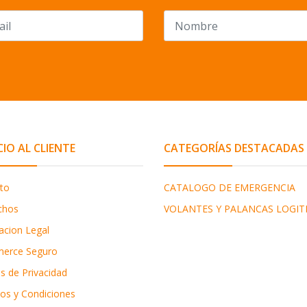
CIO AL CLIENTE
CATEGORÍAS DESTACADAS
to
CATALOGO DE EMERGENCIA
chos
VOLANTES Y PALANCAS LOGIT
acion Legal
erce Seguro
as de Privacidad
os y Condiciones