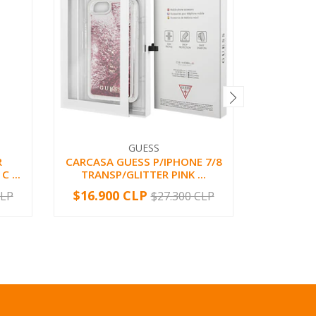
GUESS
R
CARCASA GUESS P/IPHONE 7/8
CARG. DE
 ...
TRANSP/GLITTER PINK ...
USB C/
$16.900 CLP
$3.83
CLP
$27.300 CLP
-
+
-