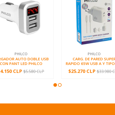
PHILCO
PHILCO
RGADOR AUTO DOBLE USB
CARG. DE PARED SUPE
CON PANT LED PHILCO
RAPIDO 65W USB A Y TIPO C
$4.150 CLP
$25.270 CLP
$5.580 CLP
$33.980 
+
-
+