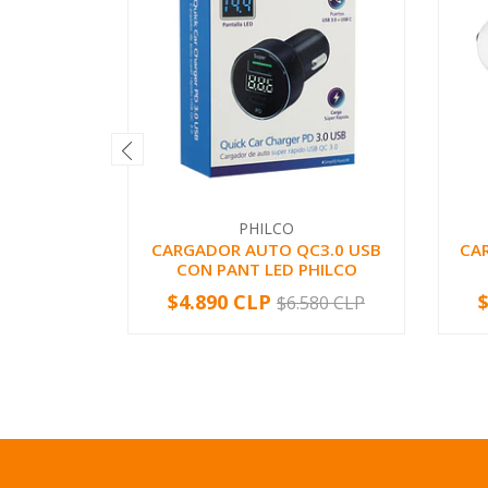
PHILCO
CARGADOR AUTO QC3.0 USB
CA
CON PANT LED PHILCO
$4.890 CLP
$6.580 CLP
-
+
-