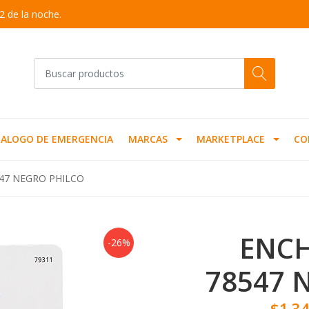
2 de la noche.
ALOGO DE EMERGENCIA
MARCAS
MARKETPLACE
CO
547 NEGRO PHILCO
ENCH
-26%
78547 
$1.3