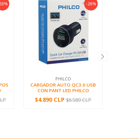
26%
-26%
PHILCO
 POS
CARGADOR AUTO QC3.0 USB
COMB
O
CON PANT LED PHILCO
TECLAD
$4.890 CLP
$14.86
CLP
$6.580 CLP
-
+
-