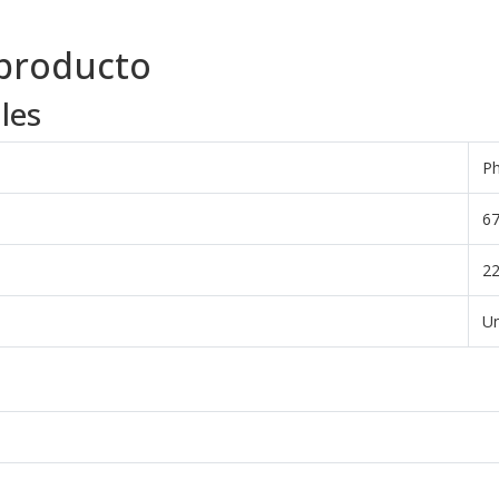
 producto
les
Ph
6
2
Un