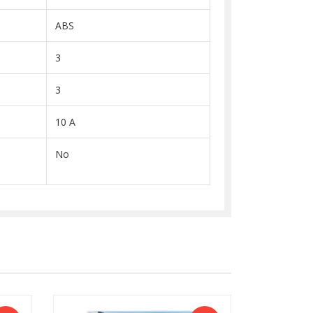
ABS
3
3
10 A
No