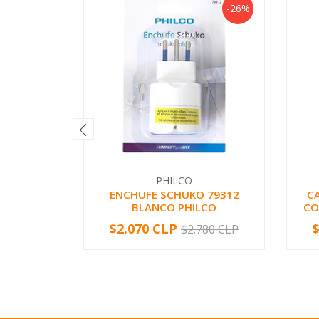
-26%
PHILCO
ENCHUFE SCHUKO 79312
C
BLANCO PHILCO
CO
$2.070 CLP
$2.780 CLP
-
+
-