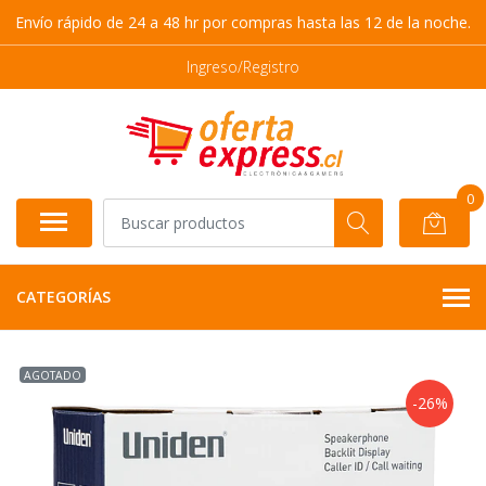
Envío rápido de 24 a 48 hr por compras hasta las 12 de la noche.
Ingreso/Registro
0
CATEGORÍAS
AGOTADO
-26%