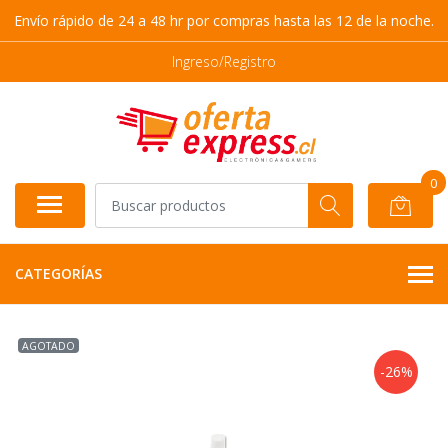
Envío rápido de 24 a 48 hr por compras hasta las 12 de la noche.
Ingreso/Registro
0
CATEGORÍAS
AGOTADO
-26%