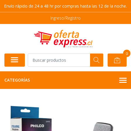
Envío rápido de 24 a 48 hr por compras hasta las 12 de la noche.
Ingreso/Registro
0
CATEGORÍAS