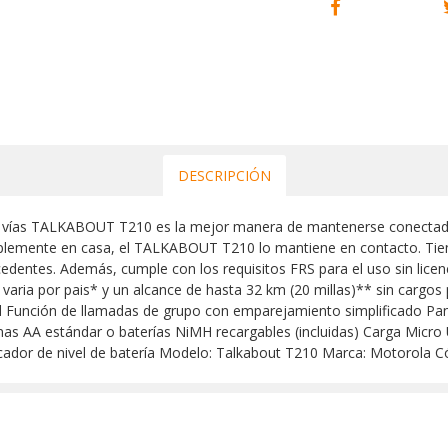
DESCRIPCIÓN
os vías TALKABOUT T210 es la mejor manera de mantenerse conectado d
implemente en casa, el TALKABOUT T210 lo mantiene en contacto. Tie
cedentes. Además, cumple con los requisitos FRS para el uso sin licenc
 varia por pais* y un alcance de hasta 32 km (20 millas)** sin cargos 
ad Función de llamadas de grupo con emparejamiento simplificado Pa
linas AA estándar o baterías NiMH recargables (incluidas) Carga Micro
Indicador de nivel de batería Modelo: Talkabout T210 Marca: Motorol