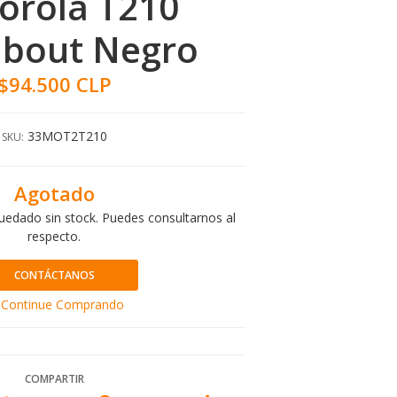
orola T210
about Negro
$94.500 CLP
33MOT2T210
SKU:
Agotado
uedado sin stock. Puedes consultarnos al
respecto.
CONTÁCTANOS
Continue Comprando
COMPARTIR