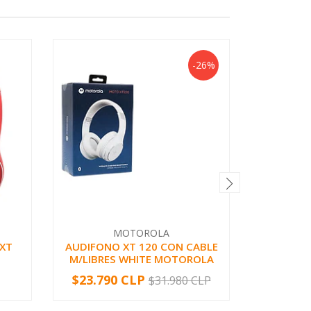
-26%
MOTOROLA
XT
AUDIFONO XT 120 CON CABLE
956-0
M/LIBRES WHITE MOTOROLA
STUDI
$23.790 CLP
$8.95
$31.980 CLP
-
+
-