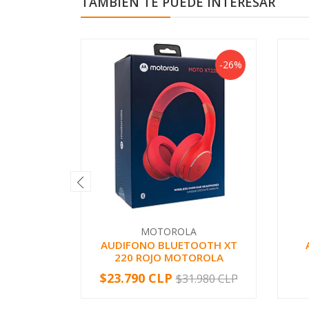
TAMBIÉN TE PUEDE INTERESAR
-26%
MOTOROLA
AUDIFONO BLUETOOTH XT
220 ROJO MOTOROLA
$23.790 CLP
$31.980 CLP
-
+
-