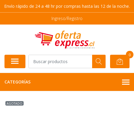
Envío rápido de 24 a 48 hr por compras hasta las 12 de la noche.
Ingreso/Registro
0
CATEGORÍAS
AGOTADO