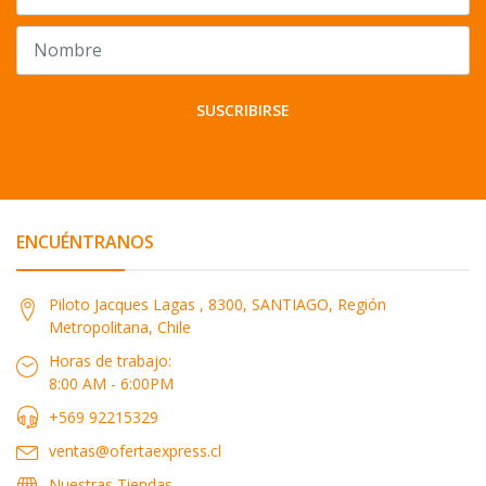
SUSCRIBIRSE
ENCUÉNTRANOS
Piloto Jacques Lagas , 8300, SANTIAGO, Región
Metropolitana, Chile
Horas de trabajo:
8:00 AM - 6:00PM
+569 92215329
ventas@ofertaexpress.cl
Nuestras Tiendas