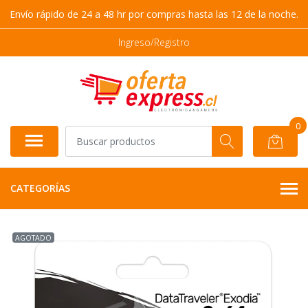
Envío rápido de 24 a 48 hr por compras hasta las 12 de la noche.
Ingreso/Registro
0
CATEGORÍAS
AGOTADO