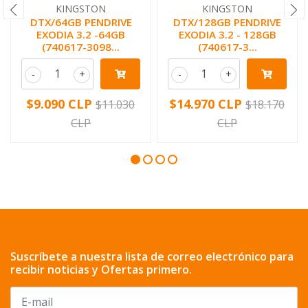
KINGSTON
KINGSTON
DTX/64GB PENDRIVE
DTX/128GB PENDRIVE
EXODIA 3.2 -64GB
EXODIA 3.2 - 128GB
(740617-3098...
(740617-3...
-
+
-
+
$9.090 CLP
$14.970 CLP
$11.030
$18.170
CLP
CLP
Suscríbete a nuestra lista de correo electrónico para
recibir noticias y Ofertas primero.