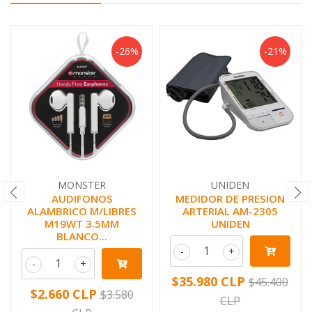
-26%
-21%
MONSTER
UNIDEN
AUDIFONOS
MEDIDOR DE PRESION
ALAMBRICO M/LIBRES
ARTERIAL AM-2305
M19WT 3.5MM
UNIDEN
BLANCO...
-
+
-
+
$35.980 CLP
$45.400
$2.660 CLP
$3.580
CLP