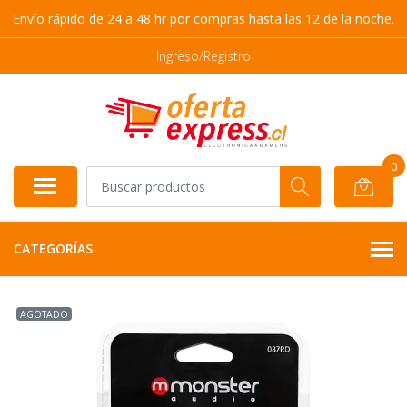
Envío rápido de 24 a 48 hr por compras hasta las 12 de la noche.
Ingreso/Registro
0
CATEGORÍAS
AGOTADO