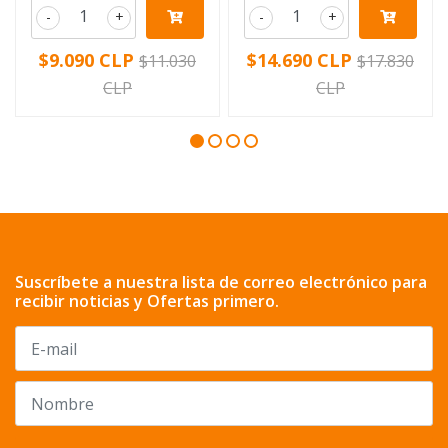
-
+
-
+
$9.090 CLP
$14.690 CLP
$11.030
$17.830
CLP
CLP
Suscríbete a nuestra lista de correo electrónico para
recibir noticias y Ofertas primero.