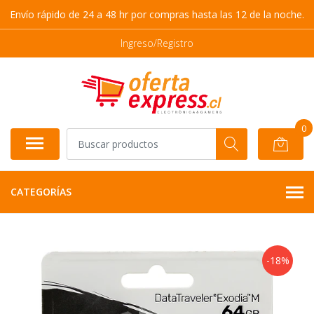
Envío rápido de 24 a 48 hr por compras hasta las 12 de la noche.
Ingreso/Registro
0
CATEGORÍAS
-18%