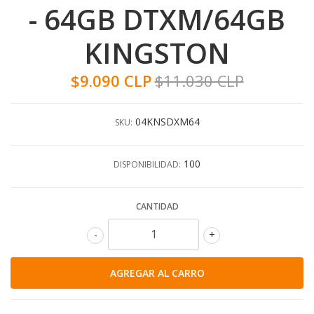
- 64GB DTXM/64GB
KINGSTON
$9.090 CLP
$11.030 CLP
04KNSDXM64
SKU:
100
DISPONIBILIDAD:
CANTIDAD
-
+