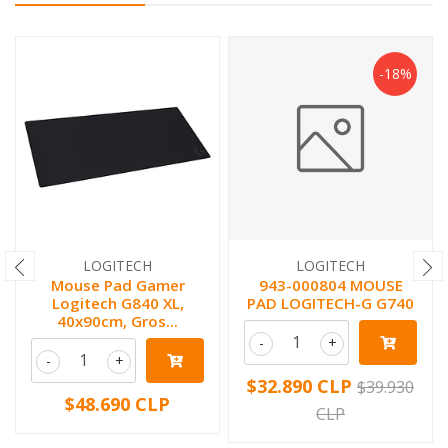
-18%
LOGITECH
LOGITECH
Mouse Pad Gamer
943-000804 MOUSE
Logitech G840 XL,
PAD LOGITECH-G G740
40x90cm, Gros...
-
+
-
+
$32.890 CLP
$39.930
$48.690 CLP
CLP