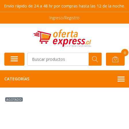
Envío rápido de 24 a 48 hr por compras hasta las 12 de la noche.
Ingreso/Registro
0
CATEGORÍAS
AGOTADO