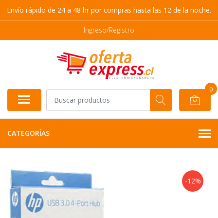
Envío rápido de 24 a 48 hr por compras hasta las 12 de la noche.
Ingreso/Registro
0
CATEGORÍAS
-12%