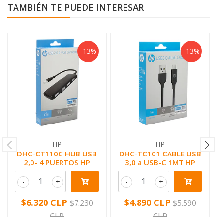
TAMBIÉN TE PUEDE INTERESAR
-13%
-13%
HP
HP
DHC-CT110C HUB USB
DHC-TC101 CABLE USB
2,0- 4 PUERTOS HP
3,0 a USB-C 1MT HP
-
+
-
+
$6.320 CLP
$4.890 CLP
$7.230
$5.590
CLP
CLP