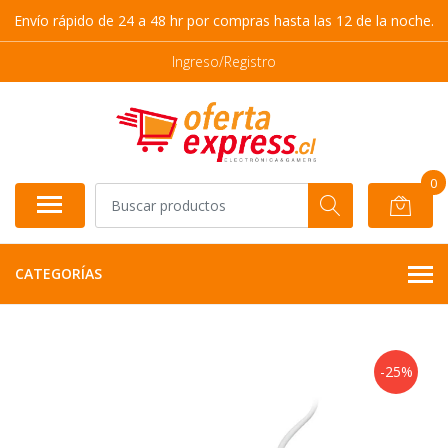
Envío rápido de 24 a 48 hr por compras hasta las 12 de la noche.
Ingreso/Registro
0
CATEGORÍAS
-25%