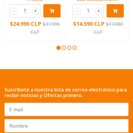
-
+
-
+
$24.990 CLP
$14.590 CLP
$31.990
$17.080
CLP
CLP
Suscríbete a nuestra lista de correo electrónico para
recibir noticias y Ofertas primero.