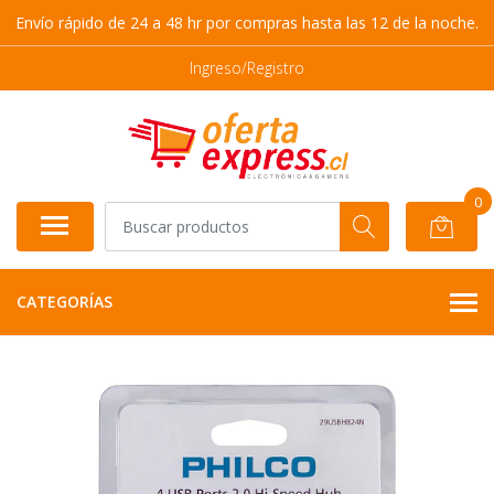
Envío rápido de 24 a 48 hr por compras hasta las 12 de la noche.
Ingreso/Registro
0
CATEGORÍAS