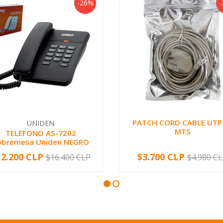
-26%
-
PATCH CORD CABLE UTP
UNIDEN
MTS
TELEFONO AS-7202
obremesa Uniden NEGRO
12.200 CLP
$3.700 CLP
$16.400 CLP
$4.980 C
+
-
+