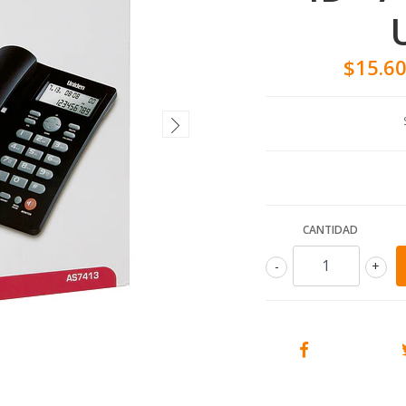
$15.6
CANTIDAD
-
+