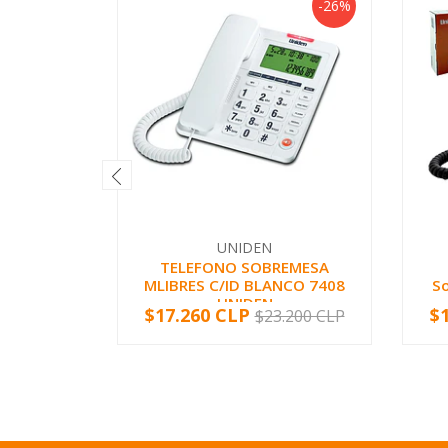
-26%
UNIDEN
TELEFONO SOBREMESA
MLIBRES C/ID BLANCO 7408
S
UNIDEN
$17.260 CLP
$
$23.200 CLP
-
+
-