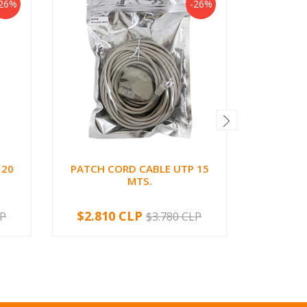
26%
-26%
 20
PATCH CORD CABLE UTP 15
MTS.
BLISTER
$2.810 CLP
$2.34
LP
$3.780 CLP
-
+
-