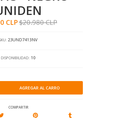
UNIDEN
00 CLP
$20.980 CLP
23UND7413NV
SKU:
10
DISPONIBILIDAD:
COMPARTIR